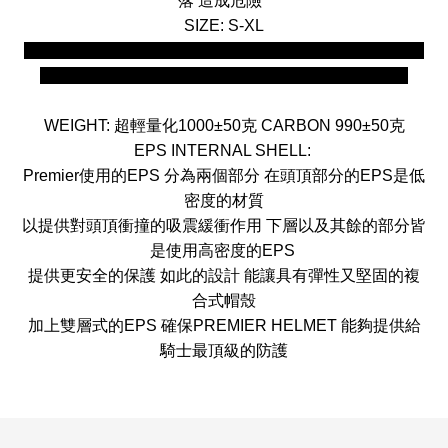
落
造成危險
SIZE: S-XL
由於庫存每天不定時變動，網路庫存更新較慢，請先透夠
訊息或是來電詢問商品庫存尺寸，以免造成您的不便
WEIGHT:
超輕量化
1000±50
克
CARBON 990±50
克
EPS INTERNAL SHELL:
Premier
使用的
EPS
分為兩個部分
在頭頂部分的
EPS
是低
密度的材質
以提供對頭頂衝撞的吸震緩衝作用
下層以及其餘的部分皆
是使用高密度的
EPS
提供更安全的保護
如此的設計
能讓具有彈性又堅固的複
合式帽殼
加上雙層式的
EPS
確保
PREMIER HELMET
能夠提供給
騎士最頂級的防護