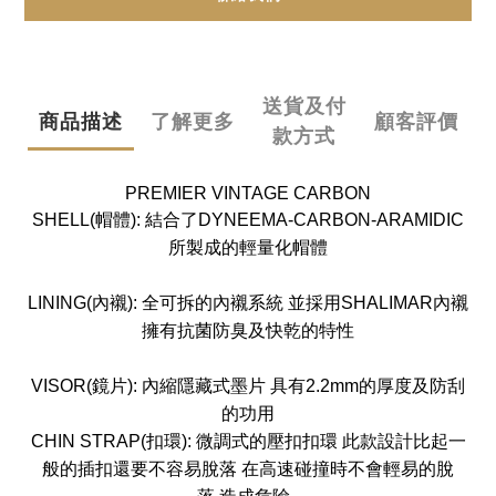
送貨及付
商品描述
了解更多
顧客評價
款方式
PREMIER VINTAGE CARBON
SHELL(
帽體
):
結合了
DYNEEMA-CARBON-ARAMIDIC
所製成的輕量化帽體
LINING(
內襯
):
全可拆的內襯系統
並採用
SHALIMAR
內襯
擁有抗菌防臭及快乾的特性
VISOR(
鏡片
):
內縮隱藏式墨片
具有
2.2mm
的厚度及防刮
的功用
CHIN STRAP(
扣環
):
微調式的壓扣扣環
此款設計比起一
般的插扣還要不容易脫落
在高速碰撞時不會輕易的脫