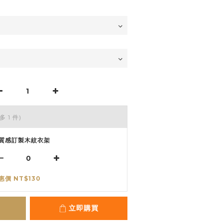
多 1 件)
質感訂製木紋衣架
惠價 NT$130
立即購買