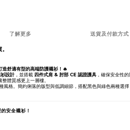
了解更多
送貨及付款方式
買。
，打造舒適有型的高端防護襯衫！🔥
襯衫設計
，並搭載
四件式肩 & 肘部 CE 認證護具
，確保安全性的
讓整體質感更上一層樓。
風格。簡約俐落的版型與低調細節，搭配黑色與綠色兩種選擇，讓
有型的安全襯衫！
。