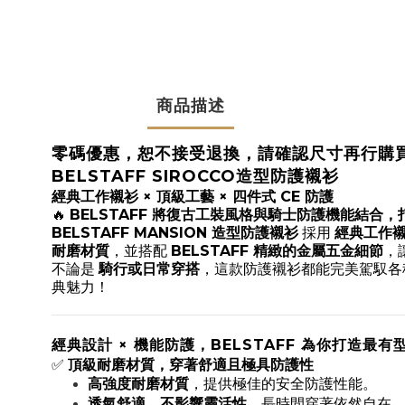
商品描述
零碼優惠，恕不接受退換，請確認尺寸再行購
B
ELSTAFF SIROCCO造型防護襯衫
經典工作襯衫 × 頂級工藝 × 四件式 CE 防護
🔥
BELSTAFF 將復古工裝風格與騎士防護機能結合
BELSTAFF MANSION 造型防護襯衫
採用
經典工作
耐磨材質
，並搭配
BELSTAFF 精緻的金屬五金細節
，
不論是
騎行或日常穿搭
，這款防護襯衫都能完美駕馭各種
典魅力！
經典設計 × 機能防護，BELSTAFF 為你打造最
✅
頂級耐磨材質，穿著舒適且極具防護性
高強度耐磨材質
，提供極佳的安全防護性能。
透氣舒適，不影響靈活性
，長時間穿著依然自在