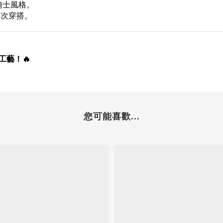
騎士風格。
層次穿搭。
！
工藝！🔥
您可能喜歡...