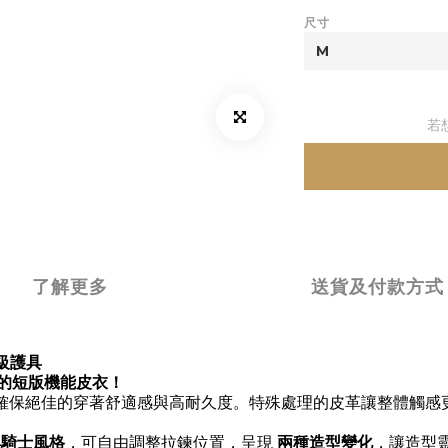
尺寸
若
了解更多
送貨及付款方式
頂級護具
性的短版機能皮衣！
確保絕佳的穿著舒適感與高耐久度。特殊處理的皮革讓整體觸感
典騎士風格
，可自由調整拉鍊位置，呈現
兩種造型變化
，讓造型