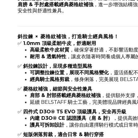
肩膀 & 手肘處搭載經典菱格紋補強
，進一步增強結構強度
安全性與舒適性兼具。
斜拉鍊 × 菱格紋補強，打造騎士經典風格！
✅
1.0mm 頂級柔韌牛皮，舒適耐用
高級柔軟牛皮材質
，確保穿著舒適，不影響活動
耐用 & 透氣特性
，讓皮衣隨著時間養成個人專屬
✅
斜拉鍊設計，呈現多種造型風格
可調整拉鍊位置，展現不同風格變化
，靈活搭配
經典騎士風格剪裁
，修身俐落，完美展現 BELST
✅
菱格紋補強，細節與安全性兼具
肩部 & 肘部搭載經典菱格紋補強
，提供額外支撐
延續 BELSTAFF 騎士工藝，完美體現品牌經典
✅
四件式 D3O® T5 EVO 頂級護具，安全再升級
內建 D3O® CE 認證護具（肩 & 肘）
，提供高效
護具可拆卸設計
，讓你自由選擇騎行模式或日常
✅
短版俐落剪裁，適合日常 & 騎行穿搭