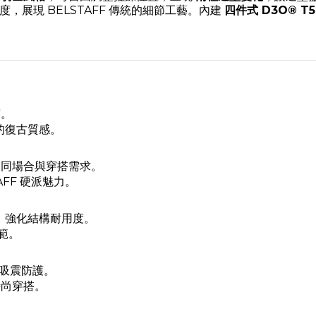
，展現 BELSTAFF 傳統的細節工藝。內建
四件式 D3O® T
度。
的復古質感。
不同場合與穿搭需求。
AFF 硬派魅力。
，強化結構耐用度。
風範。
吸震防護。
時尚穿搭。