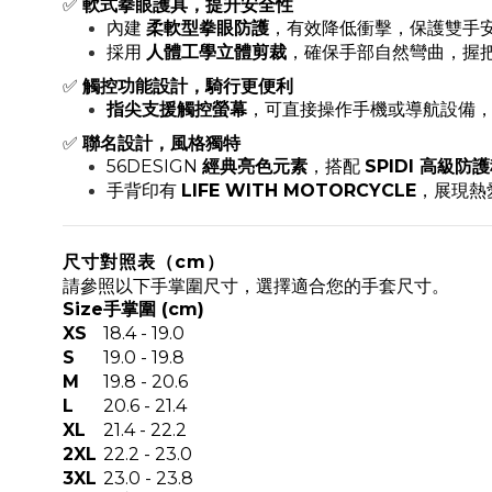
✅
軟式拳眼護具，提升安全性
內建
柔軟型拳眼防護
，有效降低衝擊，保護雙手
採用
人體工學立體剪裁
，確保手部自然彎曲，握
✅
觸控功能設計，騎行更便利
指尖支援觸控螢幕
，可直接操作手機或導航設備
✅
聯名設計，風格獨特
56DESIGN
經典亮色元素
，搭配
SPIDI 高級防
手背印有
LIFE WITH MOTORCYCLE
，展現熱
尺寸對照表（cm）
請參照以下手掌圍尺寸，選擇適合您的手套尺寸。
Size
手掌圍 (cm)
XS
18.4 - 19.0
S
19.0 - 19.8
M
19.8 - 20.6
L
20.6 - 21.4
XL
21.4 - 22.2
2XL
22.2 - 23.0
3XL
23.0 - 23.8