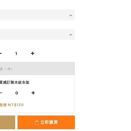
多 1 件)
質感訂製木紋衣架
惠價 NT$130
立即購買