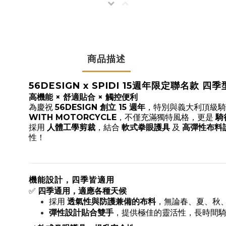
商品描述
56DESIGN x SPIDI 15週年限定聯名款 四
高機能 × 舒適貼合 × 觸控便利
為慶祝
56DESIGN 創立 15 週年
，特別與義大利頂級
WITH MOTORCYCLE
，不僅充滿獨特風格，更是
騎
採用
人體工學剪裁
，結合
軟式拳眼護具
及
高彈性布料
性！
機能設計，四季皆適用
✅
四季通用，適應各種天候
採用
透氣性與防護兼備的布料
，無論春、夏、秋
彈性設計貼合雙手
，提供極佳的靈活性，長時間