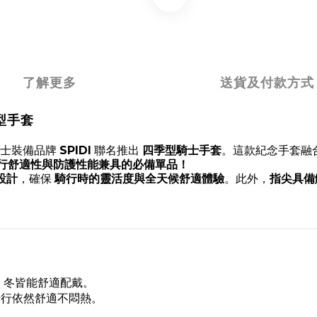
了解更多
送貨及付款方式
季型手套
騎士裝備品牌
SPIDI
聯名推出
四季型騎士手套
。這款紀念手套融
行舒適性與防護性能兼具的必備單品！
設計
，確保
騎行時的靈活度與全天候舒適體驗
。此外，
指尖具備
、冬皆能舒適配戴。
騎行依然舒適不悶熱。