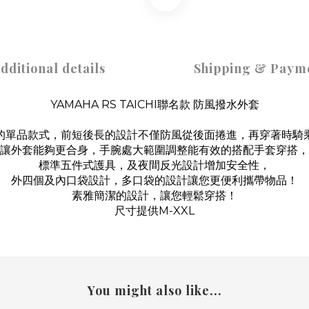
dditional details
Shipping & Paym
YAMAHA RS TAICHI聯名款 防風撥水外套
的單品款式，前短後長的設計不僅防風從後面捲進，再穿著時騎
讓外套能夠更合身，手腕處大範圍調整能有效的搭配手套穿搭，
標準五件式護具，及夜間反光設計增加安全性，
外四個及內口袋設計，多口袋的設計讓您更便利攜帶物品！
素雅簡潔的設計，讓您輕鬆穿搭！
尺寸提供M-XXL
You might also like...