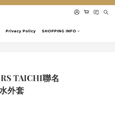
Privacy Policy
SHOPPING INFO
BUY NOW
 RS TAICHI聯名
撥水外套