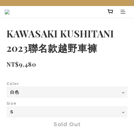
KAWASAKI KUSHITANI
2023聯名款越野車褲
NT$9,480
Color
Size
Sold Out