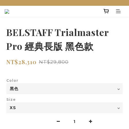
BELSTAFF Trialmaster
Pro 經典長版 黑色款
NT$28,310
NT$29,800
Color
Size