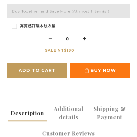
Buy Together and Save More
(At most 1 item(s))
高質感訂製木紋衣架
SALE NT$130
ADD TO CART
BUY NOW
Additional
Shipping &
Description
details
Payment
Customer Reviews