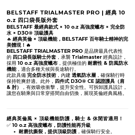
BELSTAFF TRIALMASTER PRO | 經典 10
o.z 四口袋長版外套
BELSTAFF 最經典款式 × 10 o.z 高強度蠟布 × 完全防
水 × D3O® 頂級護具
🔥
經典英倫 × 頂級機能，BELSTAFF 百年騎士精神的完
美體現！🔥
BELSTAFF TRIALMASTER PRO
是品牌最具代表性
的
四口袋長版騎士外套
，承襲
Trialmaster
經典設計，
採用
10 o.z 高強度蠟布
，提供極佳的
耐磨性 & 防風防水
機能
，適合多種天候與長途騎行。
此款具備
完全防水技術
，內建
透氣防水層
，確保騎行時
保持乾爽舒適。此外，
四件式 D3O® CE 認證護具（肩
& 肘）
，有效吸收衝擊，提升安全性。可拆卸護具設計，
讓您在騎乘與日常穿搭間自由切換，展現英倫經典風格。
經典英倫風 × 頂級機能防護，騎士 & 休閒皆適用！
✅
10 o.z 高強度蠟布，防護性能再升級
耐磨抗撕裂，提供頂級防護
，確保騎行安全。