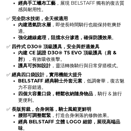
經典手工蠟布工藝
，展現 BELSTAFF 獨有的復古質
感與耐用性。
✅
完全防水技術，全天候適用
內建透氣防水層
，即使長時間騎行也能保持乾爽舒
適。
強化縫線處理，阻擋水分滲透，確保防護效果
。
✅
四件式 D3O® 頂級護具，安全與舒適兼具
內建 CE 認證 D3O® T5 EVO 頂級護具（肩 &
肘）
，有效吸收衝擊。
護具可拆卸設計
，靈活轉換騎行與日常穿搭模式。
✅
經典四口袋設計，實用機能大提升
BELSTAFF 經典騎士外套元素
，低調奢華，復古魅
力不容錯過。
四個大容量口袋，輕鬆收納隨身物品
，騎行 & 旅行
更便利。
✅
長版剪裁，合身俐落，騎士風範更鮮明
腰部可調整鬆緊
，打造合身俐落的修飾效果。
經典 BELSTAFF 立體 LOGO 細節，展現高端品
味
。