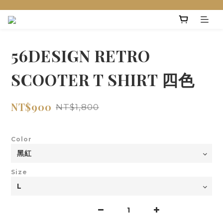
56DESIGN RETRO
SCOOTER T SHIRT 四色
NT$900
NT$1,800
Color
Size