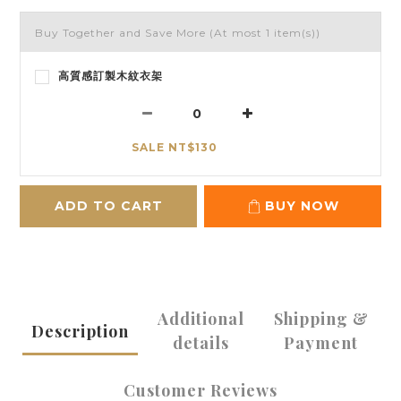
Buy Together and Save More
(At most 1 item(s))
高質感訂製木紋衣架
SALE NT$130
ADD TO CART
BUY NOW
Additional
Shipping &
Description
details
Payment
Customer Reviews