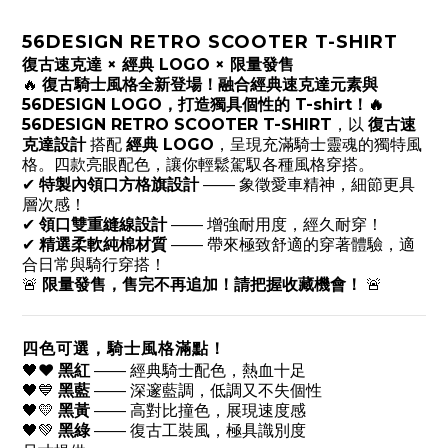
56DESIGN RETRO SCOOTER T-SHIRT
復古速克達 × 經典 LOGO × 限量發售
🔥
復古騎士風格全新登場！融合經典速克達元素與
56DESIGN LOGO，打造獨具個性的 T-shirt！🔥
56DESIGN RETRO SCOOTER T-SHIRT
，以
復古速
克達設計
搭配
經典 LOGO
，呈現充滿騎士靈魂的獨特風
格。四款亮眼配色，讓你輕鬆駕馭各種風格穿搭。
✔
特製內領口方格旗設計
—— 象徵愛車精神，細節更具
層次感！
✔
領口雙重縫線設計
—— 增強耐用度，經久耐穿！
✔
精選柔軟純棉材質
—— 帶來極致舒適的穿著體驗，適
合日常與騎行穿搭！
🚨
限量發售，售完不再追加！請把握收藏機會！
🚨
四色可選，騎士風格滿點！
🖤❤️
黑紅
—— 經典騎士配色，熱血十足
🖤💙
黑藍
—— 深邃藍調，低調又不失個性
🖤💛
黑黃
—— 高對比撞色，展現速度感
🖤💚
黑綠
—— 復古工裝風，極具識別度