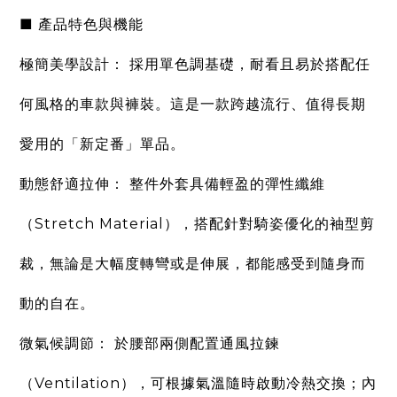
■ 產品特色與機能
極簡美學設計：
採用單色調基礎，耐看且易於搭配任
何風格的車款與褲裝。這是一款跨越流行、值得長期
愛用的「新定番」單品。
動態舒適拉伸：
整件外套具備輕盈的
彈性纖維
（Stretch Material）
，搭配針對騎姿優化的袖型剪
裁，無論是大幅度轉彎或是伸展，都能感受到隨身而
動的自在。
微氣候調節：
於腰部兩側配置
通風拉鍊
（Ventilation）
，可根據氣溫隨時啟動冷熱交換；內