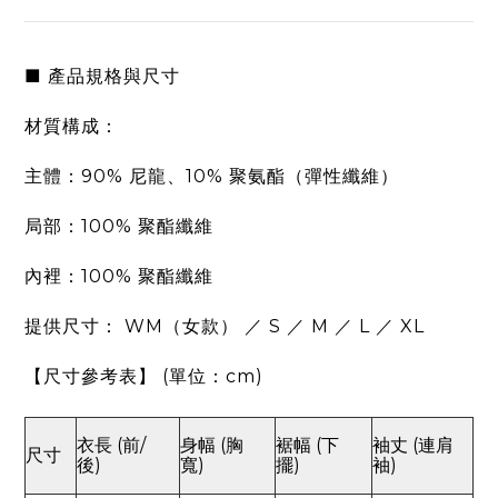
■ 產品規格與尺寸
材質構成：
主體：90% 尼龍、10% 聚氨酯（彈性纖維）
局部：100% 聚酯纖維
內裡：100% 聚酯纖維
提供尺寸：
WM（女款） ／ S ／ M ／ L ／ XL
【尺寸參考表】 (單位：cm)
衣長 (前/
身幅 (胸
裾幅 (下
袖丈 (連肩
尺寸
後)
寬)
擺)
袖)