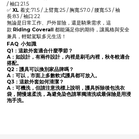
/ 袖口:21.5
✅
XL
着丈:71.5 / 上臂寬:25 / 胸寬:57.0 / 腰寬:53 / 袖
長:83 / 袖口:22
無論是日常工作、戶外冒險，還是騎乘需求，這
款
Riding Coverall
都能滿足你的期待，讓風格與安全
兼具，輕鬆駕馭多元生活！
FAQ 小知識
Q1：這款外套適合什麼季節？
A：如設計，有兩件設計，內裡是刷毛內裡，秋冬較適合
搭配。
Q2：護具可以換別家品牌嗎？
A：可以，市面上多數軟式護具都可放入。
Q3：這款外套如何清潔？
A：可機洗，但請注意洗標上說明，護具拆除後包洗衣
袋，開慢速柔洗，為避免染色請單獨清洗或最保險是用浸
泡手洗。