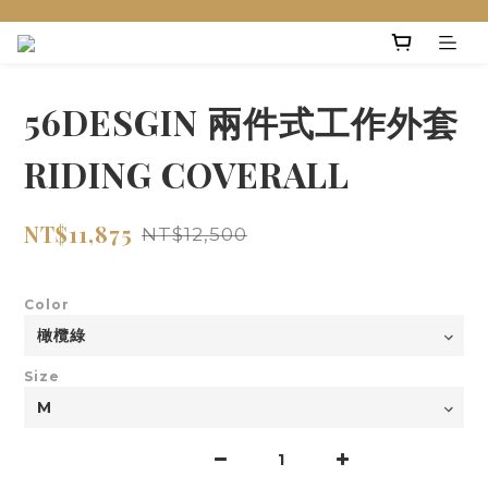
56DESGIN 兩件式工作外套
RIDING COVERALL
NT$11,875
NT$12,500
Color
Size