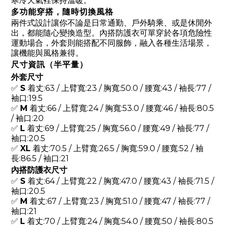
寒冷天氣裡保持溫暖。
多功能穿搭，隨時切換風格
兩件式設計讓你不論是日常通勤、戶外騎乘、或是休閒外
出，都能隨心變換造型。內搭防護衣可單穿於各項危險性
運動場合，外套則能搭配不同服飾，融入各種生活場景，
讓機能與風格兼得。
尺寸資訊（半平量）
外套尺寸
✅
S
着丈:63 / 上臂寬:23 / 胸寬:50.0 / 腰寬:43 / 袖長:77 /
袖口:19.5
✅
M
着丈:66 / 上臂寬:24 / 胸寬:53.0 / 腰寬:46 / 袖長:80.5
/ 袖口:20
✅
L
着丈:69 / 上臂寬:25 / 胸寬:56.0 / 腰寬:49 / 袖長:77 /
袖口:20.5
✅
XL
着丈:70.5 / 上臂寬:26.5 / 胸寬:59.0 / 腰寬:52 / 袖
長:86.5 / 袖口:21
內搭防護衣尺寸
✅
S
着丈:64 / 上臂寬:22 / 胸寬:47.0 / 腰寬:43 / 袖長:71.5 /
袖口:20.5
✅
M
着丈:67 / 上臂寬:23 / 胸寬:51.0 / 腰寬:47 / 袖長:77 /
袖口:21
✅
L
着丈:70 / 上臂寬:24 / 胸寬:54.0 / 腰寬:50 / 袖長:80.5