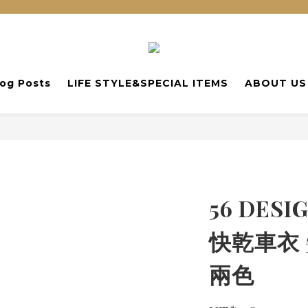
log Posts
LIFE STYLE&SPECIAL ITEMS
ABOUT US
56 DESI
快乾車衣 
兩色