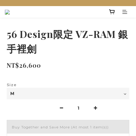
56 Design限定 VZ-RAM 銀
手裡劍
NT$26,600
Size
Buy Together and Save More
(At most 1 item(s))